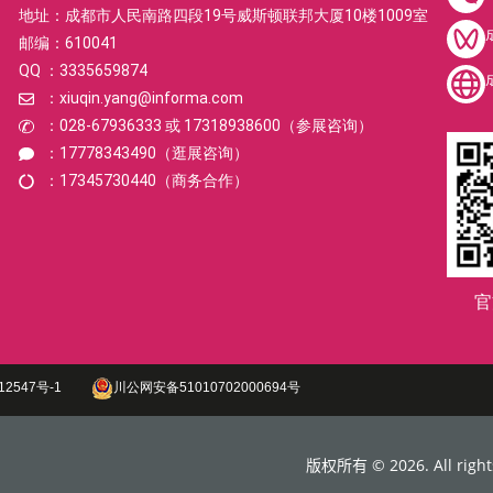
地址：成都市人民南路四段19号威斯顿联邦大厦10楼1009室
邮编：610041
QQ ：3335659874
：xiuqin.yang@informa.com
：028-67936333 或 17318938600（参展咨询）
：17778343490（逛展咨询）
：17345730440（商务合作）
官
12547号-1
川公网安备51010702000694号
版权所有 © 2026. All rights 