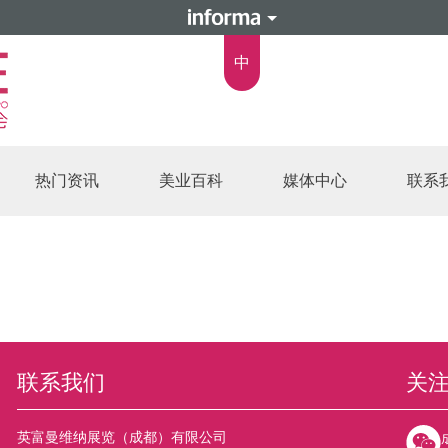
中
热门资讯
美业百科
媒体中心
联系
联系我们
关
英富曼维纳展览（成都）有限公司