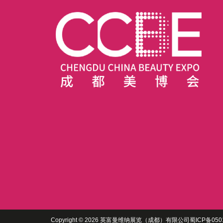
Copyright © 2026 英富曼维纳展览（成都）有限公司
蜀ICP备050