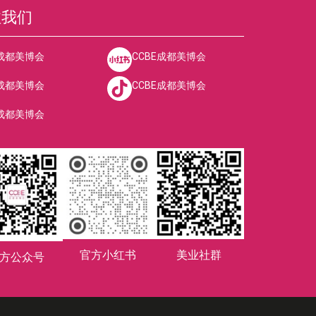
注我们
成都美博会
CCBE成都美博会
成都美博会
CCBE成都美博会
成都美博会
官方小红书
美业社群
方公众号