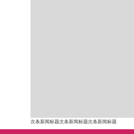
次条新闻标题次条新闻标题次条新闻标题